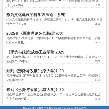
2024年7月召开的党的二十届三中全会，从“六个必然要求”层面深刻阐述了
进一步全面深...
05-11
作为文化建设的科学方法论，系统
作为文化建设的科学方法论，系统观念要求（）。 A、把文化建设放到中国
特色社会主义事...
05-11
2025春《军事理论综合版(北京大
见面课:俄乌战争进展、原因和启示 1、对美国世界霸权影响最大的三个地
区() A.东亚 B....
03-06
《形势与政策(成都工业学院)2025
第一章单元测试 1.2024年12月11日-12日,中共中央政治局在()召开会议,分
析研究2025年经...
03-06
知到《形势与政策(北京大学)》20
智慧树知到《形势与政策(北京大学)》2025春期末答案 1.关于中国式现代
化的本质要求,下...
03-06
知到《形势与政策(北京大学)》20
见面课:党的二十届三中全会的历史意义 1.二十届三中全会是引领世界社会
主义方向的会议...
03-06
Copyright © 2019-现在 Cainiaojianzhan.com. 菜鸟答题网