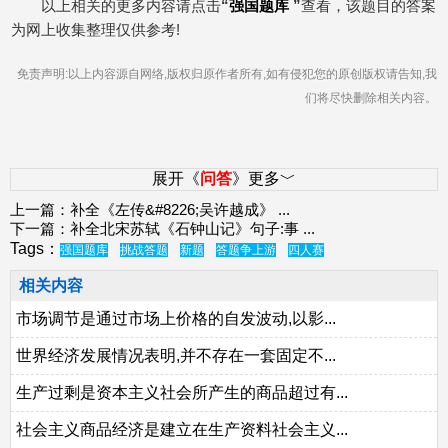
以上相关的更多内容请点击
“
强国题库
”
查看，该题目的答案
为网上收集整理仅供参考!
免责声明:以上内容源自网络,版权归原作者所有,如有侵犯您的原创版权请告知,我
们将尽快删除相关内容。
展开《
问答
》更多﹀
上一篇：
补全《左传&#8226;吴许越成》
...
下一篇：
补全北宋苏轼《石钟山记》句子:事
...
Tags：
强国题库
挑战答题
新题
答题争上游
四人赛
相关内容
市场调节是通过市场上价格的自发波动,以影...
世界经济发展情况表明,并不存在一套固定不...
生产过剩是资本主义社会所产生的商品超过有...
社会主义商品经济是建立在生产资料社会主义...