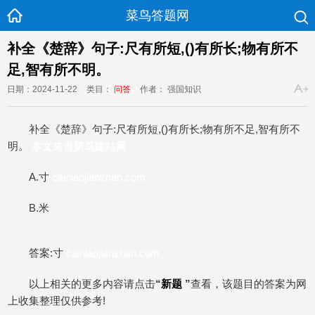
菜鸟答题网
补全《楚辞》句子:尺有所短,()有所长;物有所不
足,智有所不明。
日期：2024-11-22
类目：
问答
作者： 强国知识
补全《楚辞》句子:尺有所短,()有所长;物有所不足,智有所不
明。
本文来自菜鸟建站网
A.寸
cainiaojianzhan.com
B.米
答案:寸
cainiaojianzhan.com
以上相关的更多内容请点击
“
新题
”
查看，该题目的答案为网
上收集整理仅供参考!