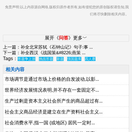
免责声明:以上内容源自网络,版权归原作者所有,如有侵犯您的原创版权请告知,我
们将尽快删除相关内容。
展开《
问答
》更多﹀
上一篇：
补全北宋苏轼《石钟山记》句子:事
...
下一篇：
补全西汉《战国策&#8226;燕策
...
Tags：
答题争上游
挑战答题
新题
强国题库
四人赛
相关内容
市场调节是通过市场上价格的自发波动,以影...
世界经济发展情况表明,并不存在一套固定不...
生产过剩是资本主义社会所产生的商品超过有...
社会主义商品经济是建立在生产资料社会主义...
社会消费水平,指一国 (或地区) 居民一定时...