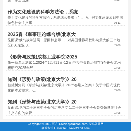
进一步全面深...
05-11
作为文化建设的科学方法论，系统
作为文化建设的科学方法论，系统观念要求（）。 A、把文化建设放到中国
特色社会主义事...
05-11
2025春《军事理论综合版(北京大
见面课:俄乌战争进展、原因和启示 1、对美国世界霸权影响最大的三个地
区() A.东亚 B....
03-06
《形势与政策(成都工业学院)2025
第一章单元测试 1.2024年12月11日-12日,中共中央政治局在()召开会议,分
析研究2025年经...
03-06
知到《形势与政策(北京大学)》20
智慧树知到《形势与政策(北京大学)》2025春期末答案 1.关于中国式现代
化的本质要求,下...
03-06
知到《形势与政策(北京大学)》20
见面课:党的二十届三中全会的历史意义 1.二十届三中全会是引领世界社会
主义方向的会议...
03-06
Copyright © 2019-现在 Cainiaojianzhan.com. 菜鸟答题网
联系方式 E-mail:h2014vivi#163.com