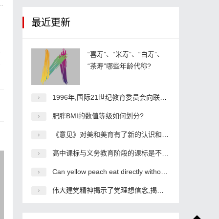
最近更新
“喜寿”、“米寿”、“白寿”、
“茶寿”哪些年龄代称?
1996年,国际21世纪教育委员会向联合国教科文组织提交了题为《教育——财富蕴藏其中》
肥胖BMI的数值等级如何划分?
《意见》对美和美育有了新的认识和表述,指出___?
高中课标与义务教育阶段的课标是不同的,“设计·应用”领域是义务课标的四个领域之一,
Can yellow peach eat directly without peeling?
伟大建党精神揭示了党理想信念,揭示了党从哪里来的初心、到哪里去的使命,揭示了党人对