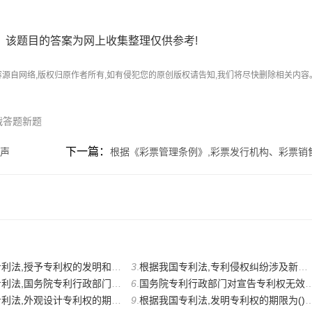
，该题目的答案为网上收集整理仅供参考!
容源自网络,版权归原作者所有,如有侵犯您的原创版权请告知,我们将尽快删除相关内容
战答题新题
下一篇：
鼓声
根据《彩票管理条例》,彩票发行机构、彩票销
专利权的发明和实用新型,应当具备新颖性、创造性和()。
3
.
根据我国专利法,专利侵权纠纷涉及新产品制造方法的发明专利的, ()应当提供其产品制造
专利行政部门收到专利申请文件之日为申请日。如果申请文件是邮
6
.
国务院专利行政部门对宣告专利权无效的请求应当及时审查和作出决定,并通知请求人和专
外观设计专利权的期限为(),自申请日起计算。
9
.
根据我国专利法,发明专利权的期限为() ,自申请日起计算。