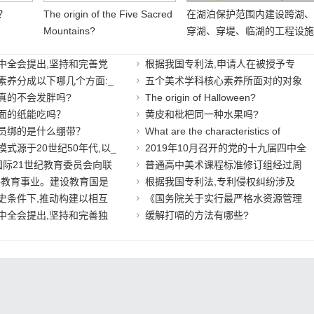
？
The origin of the Five Sacred
在湖泊保护范围内建设跨湖
Mountains?
穿湖、穿堤、临湖的工程设
的,按照___的规定履行报批
中全会提出,坚持和完善党
根据我国专利法,申请人在被授予专
续。
素养分成以下哪几个方面:_
五个美术学科核心素养所面对的对象
真的不会发胖吗?
The origin of Halloween?
面的纸能吃吗？
黄皮和枇杷同一种水果吗?
员绑的是什么绷带？
What are the characteristics of
式源于20世纪50年代,以_
2019年10月召开的党的十九届四中全
,国际21世纪教育委员会向联
普通高中美术课程标准修订组经过周
展教育事业。建设教育国是
根据我国专利法,专利侵权纠纷涉及
史条件下,推动构建以相互
《国务院关于实行最严格水资源管理
中全会提出,坚持和完善独
缓解打嗝的方法有哪些?