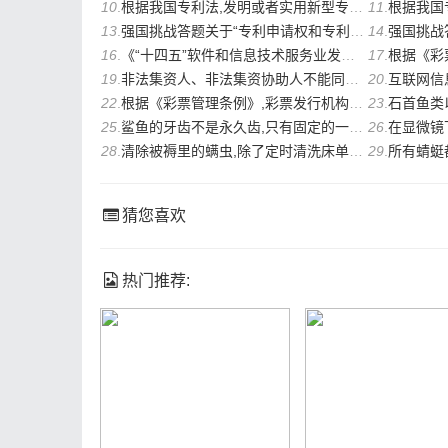
10
.
根据我国专利法,发明或者实用新型专利权的保护范围以其()的内容为准。
11
.
根据我国专利法
13
.
强国挑战答题关于“专利申请权和专利权”8-22更新（共12题）
14
.
强国挑战答题
16
.
《“十四五”软件和信息技术服务业发展规划》指出,鼓励有条件的地区建立信息消费馆、
17
.
根据《彩票管理条例实施
19
.
非法集资人、非法集资协助人不能同时履行所承担的清退集资资金和缴纳罚款义务时,先___
20
.
互联网信息服务提供者应
22
.
根据《彩票管理条例》,彩票发行机构、彩票销售机构、彩票代销者以及其他因职务或者业
23
.
石首鱼类以善叫而闻名
25
.
鲨鱼的牙齿不是永久齿,只有固定的一排,这种说法是___的。
26
.
在显微镜下,蝴蝶
28
.
清除被褥里的螨虫,除了定时清洗床单、被套外,经常晒被子和褥子是最好的办法,因为阳光
29
.
所有蜻蜓都具
猜您喜欢
热门推荐: