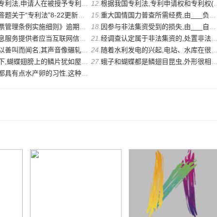
,申请人在被授予专利权之前()其专利申请。
12
.
根据我国专利法,专利申请权和专利权()转让。
关于“专利法”8-22更新（共3题）
15
.
重大国情国力普查所需经费,由___负担,列入相应年度的财政预算,按时拨付,确保到位。
细则》逾期未兑奖的奖金纳入彩票___,由彩票销售机构结算归集后
18
.
因参与非法集资受到的损失,由___自行承担。
当互联网信息服务提供者应当加强对用户发布信息的管理,___制作
21
.
经调查认定属于非法集资的,处置非法集资牵头部门应当责令非法集资人、非法集资协助人_
,其声音像碾轧声、打鼓声、蜂雀的飞翔声、猫叫声和呼哨声,其叫声
24
.
随着水利发电的兴起,电站、水库在很多地方建成。在修建这些工程的时候,会考虑到专门为
翅膀上的鳞片犹如屋顶上的瓦片一样,___地排列着。
27
.
蛾子和蝴蝶都是鳞翅目昆虫,外形很相似。其中,___一般身体纤细,体毛少,翅膀上常有多种
有点水产卵的习性,这种说法是___的。