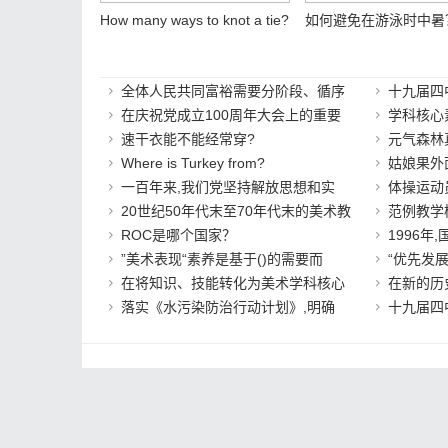
How many ways to knot a tie?
如何避免在游泳时中暑
全体人民共同富裕需要分阶段、循序
十九届四
在庆祝党成立100周年大会上的重要
学科核心
速干衣能不能经常穿?
元气森林
Where is Turkey from?
姑娘果外
一百年来,我们党坚持解放思想和实
体操运动
20世纪50年代末至70年代末的美术教
范例教学模
ROC是哪个国家？
1996年
”美术表现“素养是基于()的需要而
“优先发
在将知识、技能转化为美术学科核心
在新的历
落实《水污染防治行动计划》,明确
十九届四