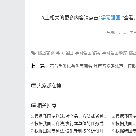
自cainiaojianzhan.com
以上相关的更多内容请点击
“
学习强国
”
查看
免责声明:以上内
挑战答题
学习强国
学习强国答案
学习强国题库
挑
上一篇：
石首鱼类以善叫而闻名,其声音像碾轧声、打
大家都在搜
相关推荐:
1
.
根据我国专利法,对产品、方法或者其改进所提出的新的技术方案是指()。
2
.
根据我国专利法,授予
4
.
根据我国专利法,执行本单位的任务或者主要是利用本单位的物质技术条件所完成的发明创
5
.
根据我国专利法,国务院
7
.
根据国家专利法,侵犯专利权的诉讼时效为(),自专利权人或者利害关系人知道或者应该知道
8
.
根据我国专利法,