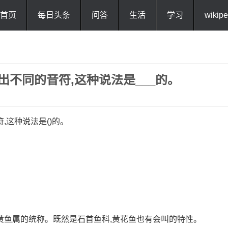
首页
每日头条
问答
生活
学习
wikipe
出不同的音符,这种说法是___的。
,这种说法是()的。
黄鱼属的统称。既然是石首鱼科,黄花鱼也有会叫的特性。
内容来