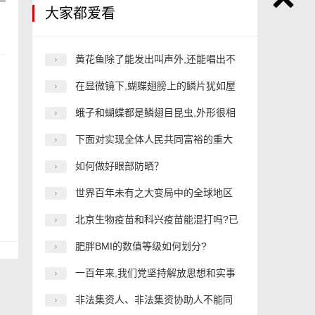
大家都爱看
、
施
手
黄花鱼除了能发出叫声外,还能唱出不
在显微镜下,蝴蝶翅膀上的鳞片犹如屋
蛾子和蝴蝶都是鳞翅目昆虫,外形很相
下面对实现全体人民共同富裕的重大
如何做好眼部防晒？
世界百年未有之大变局中的全球地区
北京生物疫苗和科兴疫苗能混打吗?已
肥胖BMI的数值等级如何划分?
一百年来,我们党坚持解放思想和实事
非法集资人、非法集资协助人不能同