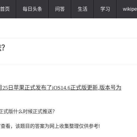
首页
每日头条
问答
生活
学习
wikipe
送？
5月25日苹果正式发布了iOS14.6正式版更新,版本号为
”
查看，该题目的答案为网上收集整理仅供参考!