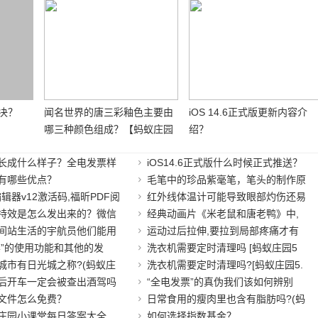
决？
闻名世界的唐三彩釉色主要由
iOS 14.6正式版更新内容介
哪三种颜色组成？【蚂蚁庄园
绍？
6月4日答案】
长成什么样子？全电发票样
iOS14.6正式版什么时候正式推送？
有哪些优点？
毛笔中的珍品紫毫笔，笔头的制作原
编辑器v12激活码,福昕PDF阅
红外线体温计可能导致眼部灼伤还易
特效是怎么发出来的？微信
经典动画片《米老鼠和唐老鸭》中,
间站生活的宇航员他们能用
运动过后拉伸,要拉到局部疼痛才有
票”的使用功能和其他的发
洗衣机需要定时清理吗 [蚂蚁庄园5
城市有日光城之称?(蚂蚁庄
洗衣机需要定时清理吗?[蚂蚁庄园5.
后开车一定会被查出酒驾吗
“全电发票”的真伪我们该如何辨别
文件怎么免费？
日常食用的瘦肉里也含有脂肪吗?(蚂
庄园小课堂每日答案大全
如何选择指数基金？