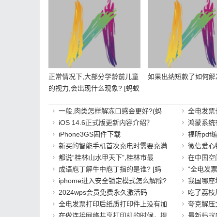
正常情况下,大部分学龄前儿童
如果出纳短款了如何解
的视力,会出现什么现象? [蚂蚁
庄园6.2答案]
一般,肉类怎样解冻口感会更好?(蚂
全电发票
iOS 14.6正式版更新内容介绍？
鸿蒙系统
iPhone3GS固件下载
福昕pdf
新买的智能手机首次充电时需要充满
微信爱心
都说“桂林山水甲天下”,桂林市最
在中国空
成语庖丁解牛中庖丁指的是谁? [蚂
“全电发
iphome进入安全锁定模式怎么解除?
我国哪座
2024wps会员免费永久激活码
吃了荔枝
全电发票打印后纸质打印件上没有加
夸克解压
在做连接网络共享打印机的时候，提
最新蚂蚁