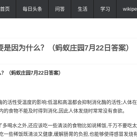
首页
每日头条
问答
生活
学习
wikipe
是因为什么？（蚂蚁庄园7月22日答案）
么？（
蚂蚁庄园7月22日答案
）
cainiaojianzhan.com
酶的活性受温度的影响:低温和高温都会抑制消化酶的活性;人体在
体内的食物不能及时得到消化,因此人体发烧时常常没有食欲。
了多喝水之外,还应该吃一些清淡的食物比如说稀饭,千万不要吃太
吃一些稀饭既清淡又健康,缓解肠胃的负担,也能够使得感冒发烧