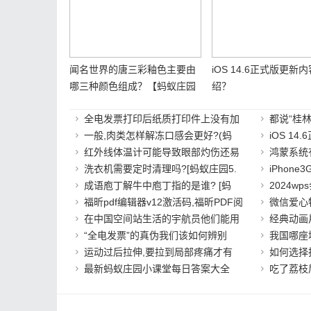
闻名世界的唐三彩釉色主要由
iOS 14.6正式版更新
哪三种颜色组成？【蚂蚁庄园
绍？
6月4日答案】
全电发票打印后纸质打印件上没有加
都说“桂
一般,肉类怎样解冻口感会更好?(蚂
iOS 1
红外线体温计可能导致眼部灼伤还易
鸿蒙系统
洗衣机需要定时清理吗?[蚂蚁庄园5.
iPhone
成语庖丁解牛中庖丁指的是谁? [蚂
2024w
福昕pdf编辑器v12激活码,福昕PDF阅
微信爱心
在中国空间站生活的宇航员他们能用
经典动画
“全电发票”的真伪我们该如何辨别
我国哪座
运动过后拉伸,要拉到局部疼痛才有
如何选择
最新蚂蚁庄园小课堂每日答案大全
吃了荔枝