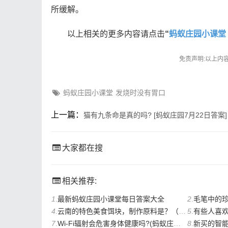
所缓解。
内容来自cainiaojianzhan.com
以上相关的更多内容请点击
“
蚂蚁庄园小课堂
免责声明:以上内
蚂蚁庄园小课堂
发烧时没有胃口
上一篇：
猫有九条命是真的吗? [蚂蚁庄园7月22日答案]
大家都在搜
相关推荐:
1
.
最新蚂蚁庄园小课堂每日答案大全
2
.
毛笔中的珍品紫毫笔，
4
.
云南的特色美食饵块，制作原料是？（蚂蚁庄园８月３０号）
5
.
有些人喜欢天不亮就
7
.
Wi-Fi辐射会危害身体健康吗?(蚂蚁庄园8月22日答案)
8
.
新买的智能手机首次充