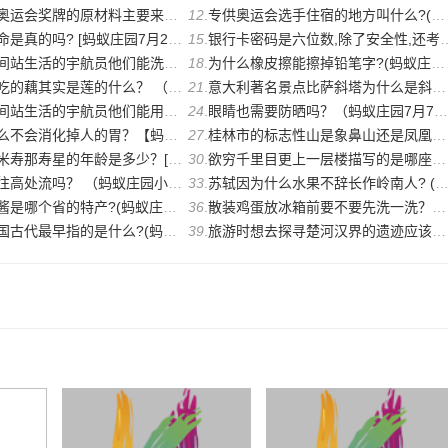
牌的原材料主要来自于?(蚂蚁庄园8月1日正确答案)
12
.
专供奥运会选手住宿的地方叫什么?(蚂蚁庄园8月2日答案)
真的吗? [蚂蚁庄园7月22日答案]
15
.
银行卡密码是六位数,除了安全性,还考虑到了人的记忆难度? (庄园7月20日答案)
的宇航员他们能洗澡吗？（蚂蚁庄园7月17日答案）
18
.
为什么橡皮擦能擦掉铅笔字?(蚂蚁庄园7月18日答案)
其实是莲的什么？ （蚂蚁庄园7月16日答案）
21
.
意大利著名景点比萨斜塔为什么是斜的? (蚂蚁庄园7月16日答案)
宇航员他们能用WIFI吗？（蚂蚁庄园7月9日答案）
24
.
眼睛也需要防晒吗？（蚂蚁庄园7月7日答案）
会消化掉人的胃？【蚂蚁庄园7月6日答案】
27
.
桂林市的标志性山是象鼻山还是凤凰山？【蚂蚁庄园7月6日每日答案】
寿星的年龄是多少？[蚂蚁庄园7月5日答案]
30
.
欲穷千里目更上一层楼描写的是哪座名楼？蚂蚁庄园7月1日答案
流吗？ （蚂蚁庄园小课堂6月25日答案）
33
.
苏轼因为什么水果不辞长作岭南人? (蚂蚁庄园小课堂6月25日答案)
哪个省的特产?(蚂蚁庄园6月24日)
36
.
散装鸡蛋放冰箱前要不要先洗一洗？（蚂蚁庄园6月21日答案）
早指的是什么?(蚂蚁庄园小课堂6月21日答案)
39
.
旅游时想去探寻楚河汉界的遗迹应该去哪个省?(蚂蚁庄园小课堂6月21日答案)