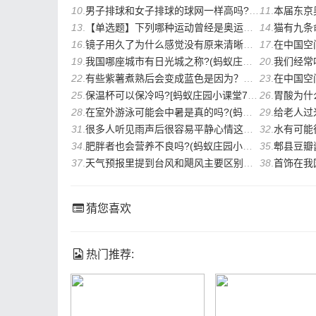
10
.
男子排球和女子排球的球网一样高吗?(蚂蚁庄园8月6日答案)
11
.
本届东京奥运会奖
13
.
【单选题】下列哪种运动曾经是奥运会的正式比赛项目?
14
.
猫有九条命是
16
.
镜子用久了为什么感觉没有原来清晰？（蚂蚁庄园7月17日答案）
17
.
在中国空间站生活
19
.
我国哪座城市有日光城之称?(蚂蚁庄园7月18日正确答案)
20
.
我们经常吃的藕
22
.
有些紫薯煮熟后会变成蓝色是因为？（蚂蚁庄园7月9日答案）
23
.
在中国空间站生活的
25
.
保温杯可以保冷吗?[蚂蚁庄园小课堂7月7日答案]
26
.
胃酸为什么不
28
.
在室外游泳可能会中暑是真的吗?(蚂蚁庄园7月5日答案)
29
.
给老人过米寿那
31
.
很多人听见雨声后很容易平静心情这是因为? 蚂蚁庄园7月1日答案
32
.
水有可能往高处
34
.
肥胖者也会营养不良吗?(蚂蚁庄园小课堂6月24日答案)
35
.
郫县豆瓣酱是
37
.
天气预报里提到台风和飓风主要区别是什么? ( 蚂蚁庄园小课堂6月23日答案)
38
.
首饰在我国古代最
猜您喜欢
热门推荐: