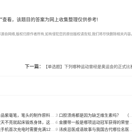
”
查看，该题目的答案为网上收集整理仅供参考!
容源自网络,版权归原作者所有,如有侵犯您的原创版权请告知,我们将尽快删除相关内容
下一篇：
【单选题】下列哪种运动曾经是奥运会的正式比
笔头的制作原料出自哪种动物？（蚂蚁庄园小课堂８月２９号）
3
.
口腔溃疡都是因为缺乏维生素吗？ （蚂蚁庄园小课堂８月２９号）
起床锻炼身体，这么做对健康？【蚂蚁庄园８月３０号】
6
.
金腰带一般是哪项运动冠军获得的荣誉？（蚂蚁庄园８月22日答案）
电时需要充满12小时吗?( 蚂蚁庄园8月23日答案)
9
.
讳疾忌医成语故事与我国古代哪位名医有关?( 蚂蚁庄园8月23日答案)