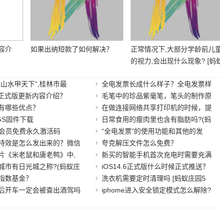
内容介
如果出纳短款了如何解决？
正常情况下,大部分学龄前儿
的视力,会出现什么现象? [蚂
庄园6.2答案]
林山水甲天下”,桂林市最
全电发票长成什么样子？全电发票样
4.6正式版更新内容介绍？
毛笔中的珍品紫毫笔，笔头的制作原
有哪些优点？
在做连接网络共享打印机的时候，提
3GS固件下载
日常食用的瘦肉里也含有脂肪吗?(蚂
ps会员免费永久激活码
“全电发票”的使用功能和其他的发
特效是怎么发出来的？微信
夸克解压文件怎么免费？
片《米老鼠和唐老鸭》中,
新买的智能手机首次充电时需要充满
城市有日光城之称?(蚂蚁庄
iOS14.6正式版什么时候正式推送？
指数基金？
洗衣机需要定时清理吗 [蚂蚁庄园5
后开车一定会被查出酒驾吗
iphome进入安全锁定模式怎么解除?